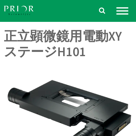
Skip
to
content
正立顕微鏡用電動XY
ステージH101