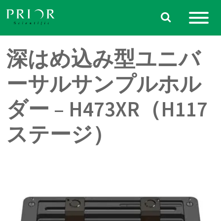
Skip
to
content
深はめ込み型ユニバ
ーサルサンプルホル
ダー – H473XR（H117
ステージ）